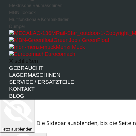
Elektrische Baumaschinen
MBN Toolbox
Multifunktionale Kompaktlader
Dumper
GreenJob / GreenFloat
Sidebar-Größe
Menzi Muck
1
2
3
4
5
Eurocomach
schließen
Sidebar-Position
GEBRAUCHT
Links
Rechts
LAGERMASCHINEN
Sidebar ausblenden
SERVICE / ERSATZTEILE
KONTAKT
Einmal
Sitzung
Tag
Woche
BLOG
Die Sidebar ausblenden, bis die Seite 
Jetzt ausblenden