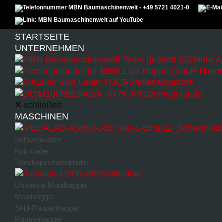
Zum Inhalt überspringen
Menu
STARTSEITE
UNTERNEHMEN
Ihre 
Stellenangebote
Demogelände
schließen
MASCHINEN
Schließen
Zurücksetzen
Schwenklader
Knicklader
Teleskopschwenklader
Mecalac
Universal Mobilbagger
Mobilbagger
Skid-Raupenbagger
Sidebar-Einstellungen
Raupenbagger