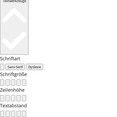
Textwerkzeuge
Schriftart
Sans-Serif
Dyslexie
Schriftgröße
Zeilenhöhe
Textabstand