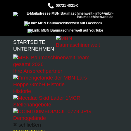
Zum Inhalt überspringen
Menu
STARTSEITE
UNTERNEHMEN
Ihre Ansprechpartner
Schließen
Zurücksetzen
Historie
Stellenangebote
Demogelände
schließen
Sidebar-Einstellungen