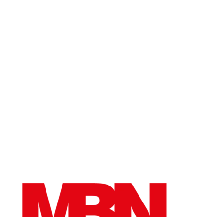
GEÖFFNET
Montag - Freitag
7.00 - 13.00 Uhr und
13.30 - 16.30 Uhr
Samstag und Sonntag geschlossen
WIE KÖNNEN WIR IHNEN
HELFEN?
hier gehts zum Kontaktformular