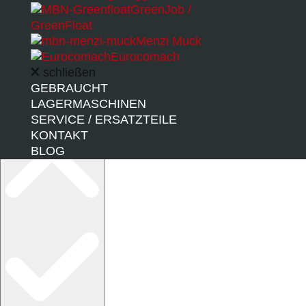
neu geladen wird.
GreenJob /
GreenFloat
Menzi Muck
Eurocomach
schließen
GEBRAUCHT
LAGERMASCHINEN
Barrierefreiheitsprofile
SERVICE / ERSATZTEILE
KONTAKT
BLOG