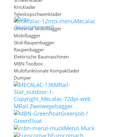
Schwenklader
Knicklader
Teleskopschwenklader
Mecalac
Universal Mobilbagger
Mobilbagger
Sidebar-Größe
Skid-Raupenbagger
1
2
3
4
5
Raupenbagger
Sidebar-Position
Elektrische Baumaschinen
Links
Rechts
MBN Toolbox
Sidebar ausblenden
Multifunktionale Kompaktlader
Dumper
Einmal
Sitzung
Tag
Woche
MRail Zweiwegebagger
Die Sidebar ausblenden, bis die Seite neu
GreenJob /
Jetzt ausblenden
GreenFloat
geladen wird.
Menzi Muck
Eurocomach