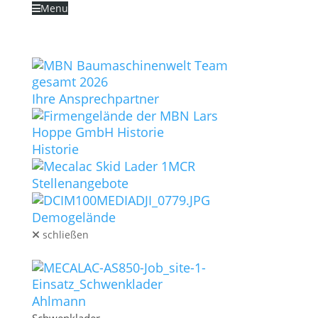
Menu
Zum Inhalt überspringen
STARTSEITE
UNTERNEHMEN
Ihre Ansprechpartner
Historie
Stellenangebote
Schließen
Zurücksetzen
Demogelände
schließen
MASCHINEN
Ahlmann
Sidebar-Einstellungen