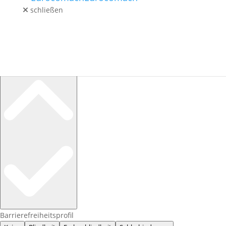
schließen
GEBRAUCHT
LAGERMASCHINEN
SERVICE / ERSATZTEILE
KONTAKT
Barrierefreiheitsprofile
BLOG
Barrierefreiheitsprofil