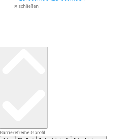
schließen
GEBRAUCHT
LAGERMASCHINEN
SERVICE / ERSATZTEILE
KONTAKT
Barrierefreiheitsprofile
BLOG
Barrierefreiheitsprofil