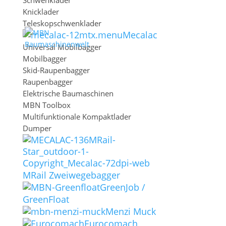
Schwenklader
Knicklader
Teleskopschwenklader
Mecalac
Universal Mobilbagger
Mobilbagger
Sidebar-Größe
Skid-Raupenbagger
1
2
3
4
5
Raupenbagger
Sidebar-Position
Elektrische Baumaschinen
Links
Rechts
MBN Toolbox
Sidebar ausblenden
Multifunktionale Kompaktlader
Dumper
Einmal
Sitzung
Tag
Woche
MRail Zweiwegebagger
Die Sidebar ausblenden, bis die Seite neu
GreenJob /
Jetzt ausblenden
GreenFloat
geladen wird.
Menzi Muck
Eurocomach