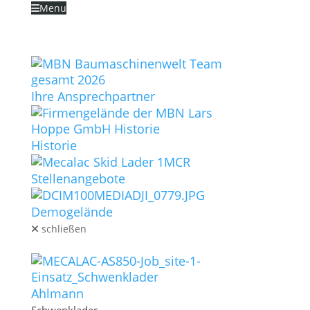
Menu
Zum Inhalt überspringen
STARTSEITE
UNTERNEHMEN
Ihre Ansprechpartner
Historie
Stellenangebote
Schließen
Zurücksetzen
Demogelände
schließen
MASCHINEN
Ahlmann
Sidebar-Einstellungen