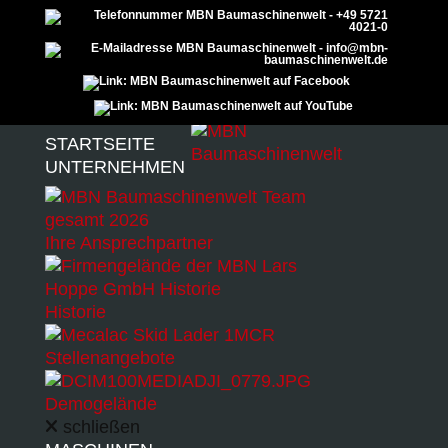
Zum Inhalt überspringen
Menu
STARTSEITE
UNTERNEHMEN
Ihre Ansprechpartner
Schließen
Zurücksetzen
Historie
Stellenangebote
Demogelände
schließen
Sidebar-Einstellungen