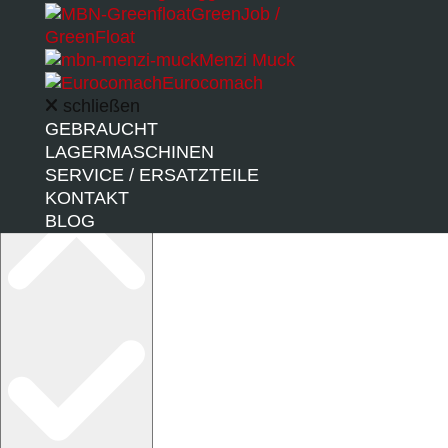
neu geladen wird.
GreenJob /
GreenFloat
Menzi Muck
Eurocomach
schließen
GEBRAUCHT
LAGERMASCHINEN
Barrierefreiheitsprofile
SERVICE / ERSATZTEILE
KONTAKT
BLOG