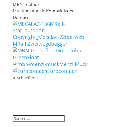
MBN Toolbox
Multifunktionale Kompaktlader
Dumper
MRail Zweiwegebagger
GreenJob /
GreenFloat
Menzi Muck
Eurocomach
schließen
GEBRAUCHT
LAGERMASCHINEN
SERVICE / ERSATZTEILE
KONTAKT
BLOG