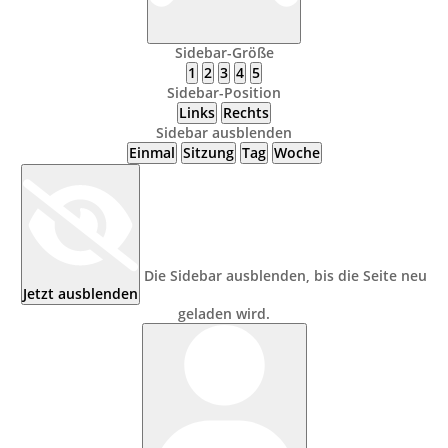
Sidebar-Größe
1
2
3
4
5
Sidebar-Position
Links
Rechts
Sidebar ausblenden
Einmal
Sitzung
Tag
Woche
Die Sidebar ausblenden, bis die Seite neu
Jetzt ausblenden
geladen wird.