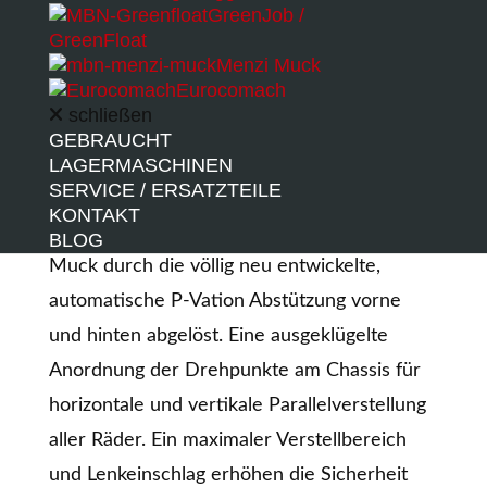
Powerboom. Durch diverse
GreenJob /
Hydraulikzylinder kann der M545x seine
GreenFloat
Menzi Muck
Räder und Füße jedem Gelände anpassen
Eurocomach
und erreicht damit auch Baustellen, an
schließen
GEBRAUCHT
denen andere Maschinen kapitulieren
LAGERMASCHINEN
müssen.
SERVICE / ERSATZTEILE
KONTAKT
Die bewährte P-Matik wurde von Menzi
BLOG
Muck durch die völlig neu entwickelte,
automatische P-Vation Abstützung vorne
und hinten abgelöst. Eine ausgeklügelte
Anordnung der Drehpunkte am Chassis für
horizontale und vertikale Parallelverstellung
aller Räder. Ein maximaler Verstellbereich
und Lenkeinschlag erhöhen die Sicherheit