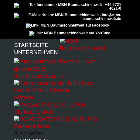
Menu
STARTSEITE
UNTERNEHMEN
MENZI MUCK
Ihre Ansprechpartner
M545X –
Historie
SCHREITBAG
Stellenangebote
Demogelände
GER
schließen