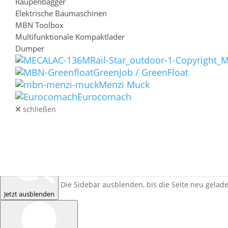
Raupenbagger
Elektrische Baumaschinen
MBN Toolbox
Multifunktionale Kompaktlader
Dumper
Sidebar-Größe
GreenJob / GreenFloat
1
2
3
4
5
Menzi Muck
Sidebar-Position
Eurocomach
Links
Rechts
schließen
Sidebar ausblenden
GEBRAUCHT
Einmal
Sitzung
Tag
Woche
LAGERMASCHINEN
SERVICE / ERSATZTEILE
KONTAKT
BLOG
Die Sidebar ausblenden, bis die Seite neu gelad
Jetzt ausblenden