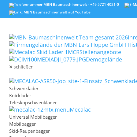
Zum Inhalt überspringen
Menu
STARTSEITE
UNTERNEHMEN
Ihr
Stellenangebote
Demogelände
schließen
MASCHINEN
Schließen
Zurücksetzen
Schwenklader
Knicklader
Teleskopschwenklader
Mecalac
Universal Mobilbagger
Mobilbagger
Skid-Raupenbagger
Sidebar-Einstellungen