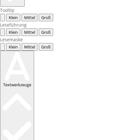
Tooltip
Klein
Mittel
Groß
Leseführung
Klein
Mittel
Groß
Lesemaske
Klein
Mittel
Groß
Textwerkzeuge