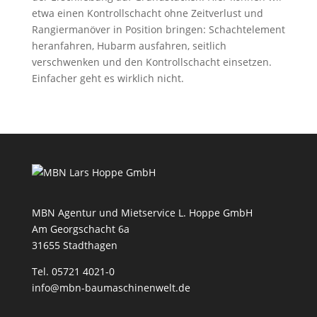
etwa einen Kontrollschacht ohne Zeitverlust und
Rangiermanöver in Position bringen: Schachtelement
heranfahren, Hubarm ausfahren, seitlich
verschwenken und den Kontrollschacht einsetzen.
Einfacher geht es wirklich nicht.
MBN Agentur und Mietservice L. Hoppe GmbH
Am Georgschacht 6a
31655 Stadthagen
Tel. 05721 4021-0
info@mbn-baumaschinenwelt.de