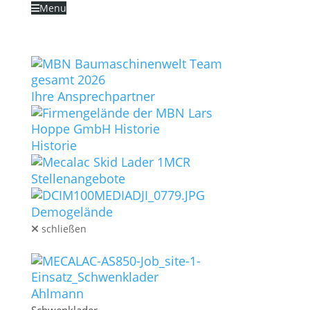
Menu
Zum Inhalt überspringen
STARTSEITE
UNTERNEHMEN
Ihre Ansprechpartner
Historie
Stellenangebote
Schließen
Zurücksetzen
Demogelände
schließen
MASCHINEN
Ahlmann
Sidebar-Einstellungen