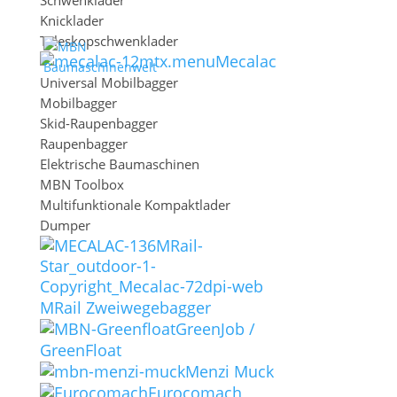
Schwenklader
Knicklader
Teleskopschwenklader
Mecalac
Universal Mobilbagger
Mobilbagger
Sidebar-Größe
Skid-Raupenbagger
1
2
3
4
5
Raupenbagger
Sidebar-Position
Elektrische Baumaschinen
Links
Rechts
MBN Toolbox
Sidebar ausblenden
Multifunktionale Kompaktlader
Dumper
Einmal
Sitzung
Tag
Woche
MRail Zweiwegebagger
Die Sidebar ausblenden, bis die Seite neu
GreenJob /
Jetzt ausblenden
GreenFloat
geladen wird.
Menzi Muck
Eurocomach