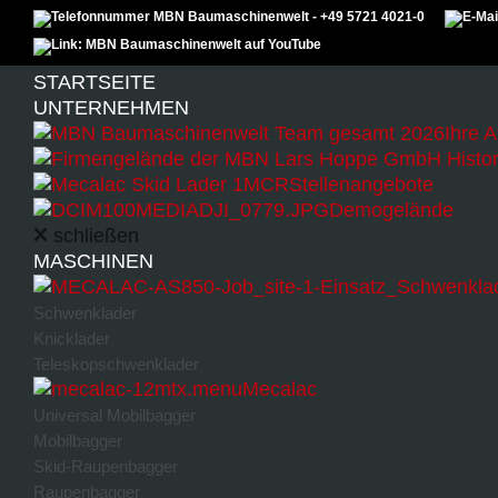
Zum Inhalt überspringen
Menu
STARTSEITE
UNTERNEHMEN
Ihre 
Stellenangebote
Demogelände
schließen
MASCHINEN
Schließen
Zurücksetzen
Schwenklader
Knicklader
Teleskopschwenklader
Mecalac
Universal Mobilbagger
Mobilbagger
Skid-Raupenbagger
Sidebar-Einstellungen
Raupenbagger