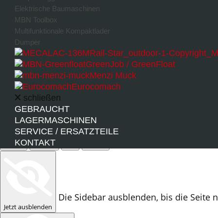
Elektrische Baumaschinen
MBN Toolbox
Multifunktionale Kompaktlader
Dumper
GreenJob / GreenFloat
Sidebar-Größe
Menzi Muck
1
2
3
4
5
Eurocomach
schließen
Sidebar-Position
GEBRAUCHT
Links
Rechts
LAGERMASCHINEN
Sidebar ausblenden
SERVICE / ERSATZTEILE
KONTAKT
Einmal
Sitzung
Tag
Woche
Die Sidebar ausblenden, bis die Seite 
Jetzt ausblenden