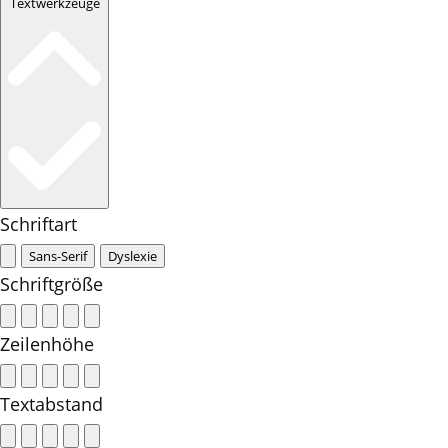
Textwerkzeuge
Schriftart
Sans-Serif
Dyslexie
Schriftgröße
Zeilenhöhe
Textabstand